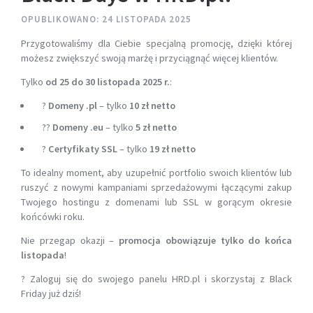
OPUBLIKOWANO: 24 LISTOPADA 2025
Przygotowaliśmy dla Ciebie specjalną promocję, dzięki której
możesz zwiększyć swoją marżę i przyciągnąć więcej klientów.
Tylko
od 25 do
30 listopada 2025 r.
:
?
Domeny .pl
– tylko
10 zł netto
??
Domeny .eu
– tylko
5 zł netto
?
Certyfikaty SSL
– tylko
19 zł netto
To idealny moment, aby uzupełnić portfolio swoich klientów lub
ruszyć z nowymi kampaniami sprzedażowymi łączącymi zakup
Twojego hostingu z domenami lub SSL w gorącym okresie
końcówki roku.
Nie przegap okazji –
promocja obowiązuje tylko do końca
listopada
!
? Zaloguj się do swojego panelu HRD.pl i skorzystaj z Black
Friday już dziś!