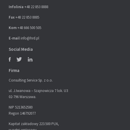
Infolinia
+48 22 853 8888
Fax
+48 22 853 8885
Kom
+48 666 500 505
E-mail
info@hrd.pl
Social Media
Firma
Consulting Service Sp. z o.o.
ul. J.Iwanowa – Szajnowicza 7 lok. U3
02-796 Warszawa.
NIP 5213652580
Regon 146792077
Kapitał zakładowy 223.500 PLN,
w pełni wpłacony.