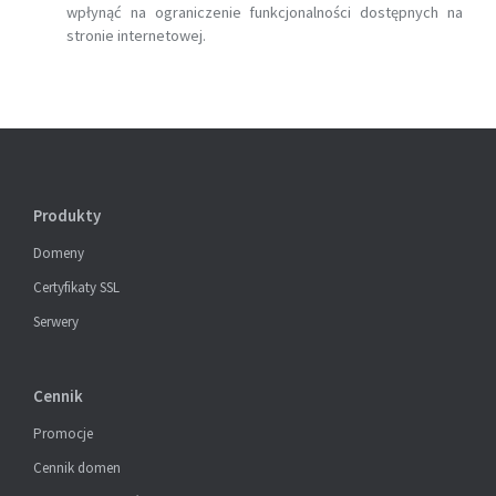
wpłynąć na ograniczenie funkcjonalności dostępnych na
stronie internetowej.
Produkty
Domeny
Certyfikaty SSL
Serwery
Cennik
Promocje
Cennik domen