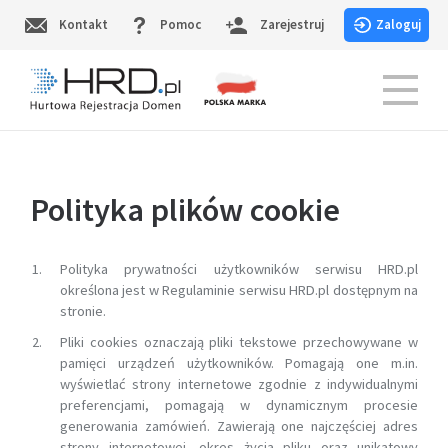
Skip
Kontakt
Pomoc
Zarejestruj
Zaloguj
to
content
HRD.pl – Hurtowa Rejestracja Domen
Polityka plików cookie
Polityka prywatności użytkowników serwisu HRD.pl
określona jest w Regulaminie serwisu HRD.pl dostępnym na
stronie.
Pliki cookies oznaczają pliki tekstowe przechowywane w
pamięci urządzeń użytkowników. Pomagają one m.in.
wyświetlać strony internetowe zgodnie z indywidualnymi
preferencjami, pomagają w dynamicznym procesie
generowania zamówień. Zawierają one najczęściej adres
strony internetowej, okres życia pliku oraz unikatowy