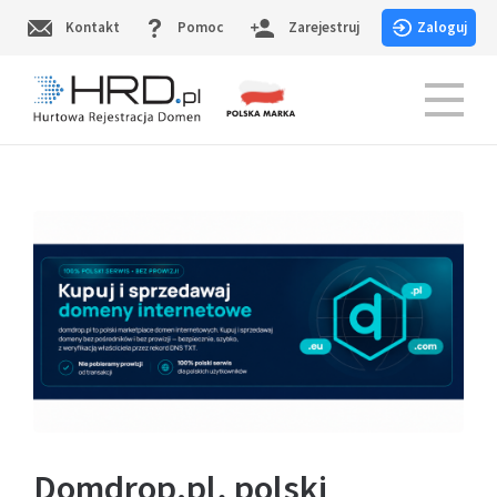
Skip
Kontakt
Pomoc
Zarejestruj
Zaloguj
to
content
HRD.pl – Hurtowa Rejestracja Domen
Domdrop.pl, polski