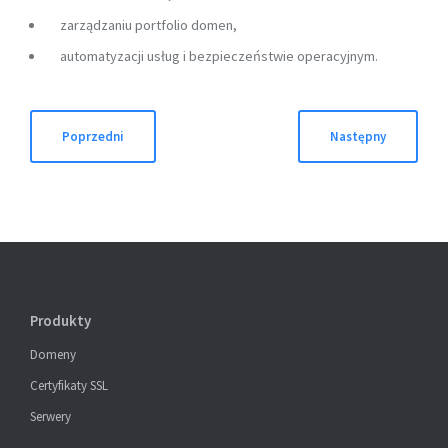
zarządzaniu portfolio domen,
automatyzacji usług i bezpieczeństwie operacyjnym.
Nawigacja
Poprzedni
Następny
wpisu
Produkty
Domeny
Certyfikaty SSL
Serwery