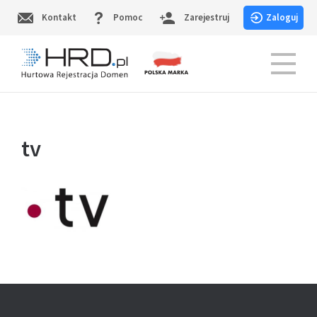
Skip
Kontakt
Pomoc
Zarejestruj
Zaloguj
to
content
HRD.pl – Hurtowa Rejestracja Domen
tv