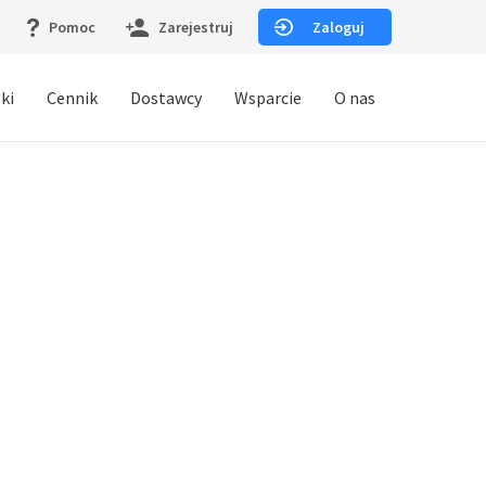
Pomoc
Zarejestruj
Zaloguj
ki
Cennik
Dostawcy
Wsparcie
O nas