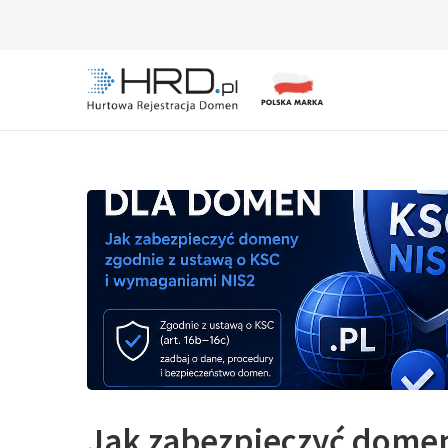
Skip
to
content
HRD.pl – Hurtowa Rejestracja Domen
Jak zabezpieczyć domen