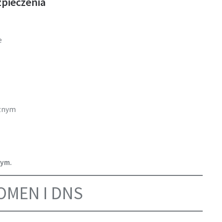
pieczenia
e
cznym
nym.
OMEN I DNS