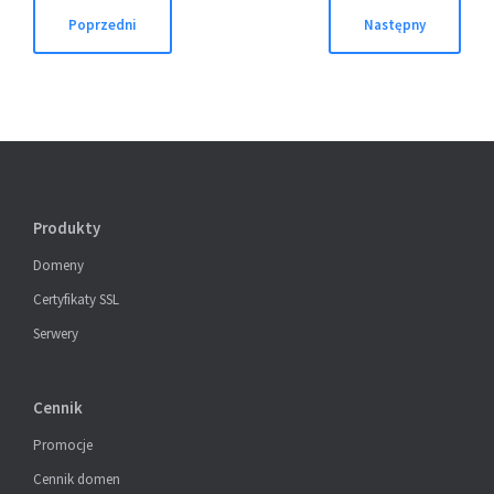
Nawigacja
Poprzedni
Następny
wpisu
Produkty
Domeny
Certyfikaty SSL
Serwery
Cennik
Promocje
Cennik domen