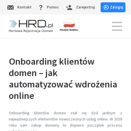
Skip
Kontakt
Pomoc
Zarejestruj
Zaloguj
to
content
HRD.pl – Hurtowa Rejestracja Domen
Onboarding klientów
domen – jak
automatyzować wdrożenia
online
Onboarding klientów domen stał się dziś jednym z
najważniejszych elementów nowoczesnych usług online. W 2026
roku sam zakup domeny to dopiero początek procesu