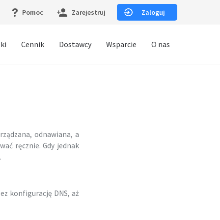
Pomoc
Zarejestruj
Zaloguj
ki
Cennik
Dostawcy
Wsparcie
O nas
arządzana, odnawiana, a
wać ręcznie. Gdy jednak
.
ez konfigurację DNS, aż