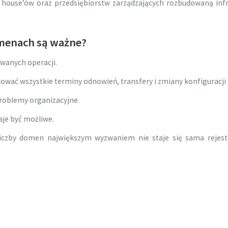
 house’ów oraz przedsiębiorstw zarządzających rozbudowaną inf
menach są ważne?
wanych operacji.
ować wszystkie terminy odnowień, transfery i zmiany konfiguracji 
problemy organizacyjne.
aje być możliwe.
iczby domen największym wyzwaniem nie staje się sama rejest