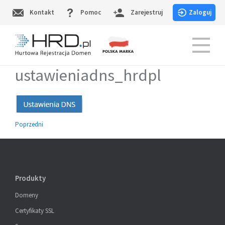
Skip
Kontakt
Pomoc
Zarejestruj
Zaloguj
to
content
HRD.pl – Hurtowa Rejestracja Domen
ustawieniadns_hrdpl
Nawigacja
Poprzedni
wpisu
Produkty
Domeny
Certyfikaty SSL