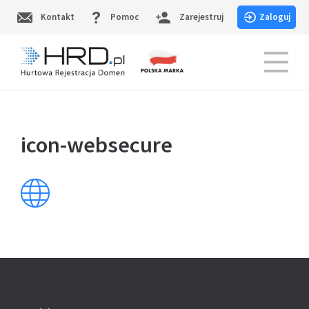
Skip
Kontakt
Pomoc
Zarejestruj
Zaloguj
to
content
HRD.pl – Hurtowa Rejestracja Domen
icon-websecure