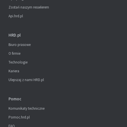
Zostań naszym resselerem
Api.hrd.pl
HRD.pl
Biuro prasowe
O firmie
Technologie
Kariera
Ulepszaj z nami HRD.pl
Pomoc
Komunikaty techniczne
Pomoc.hrd.pl
FAQ