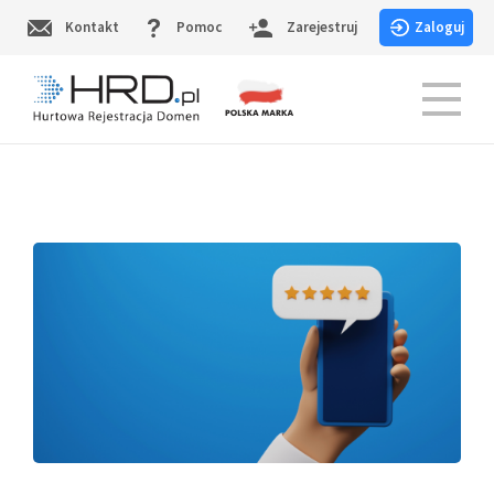
Skip
Kontakt
Pomoc
Zarejestruj
Zaloguj
to
content
HRD.pl – Hurtowa Rejestracja Domen