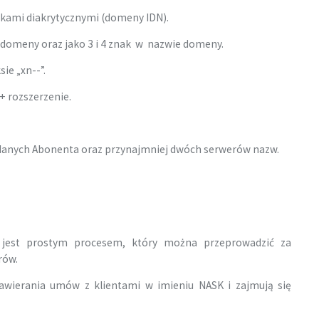
akami diakrytycznymi (domeny IDN).
 domeny oraz jako 3 i 4 znak w nazwie domeny.
ie „xn--”.
 rozszerzenie.
danych Abonenta oraz przynajmniej dwóch serwerów nazw.
 jest prostym procesem, który można przeprowadzić za
rów.
zawierania umów z klientami w imieniu NASK i zajmują się