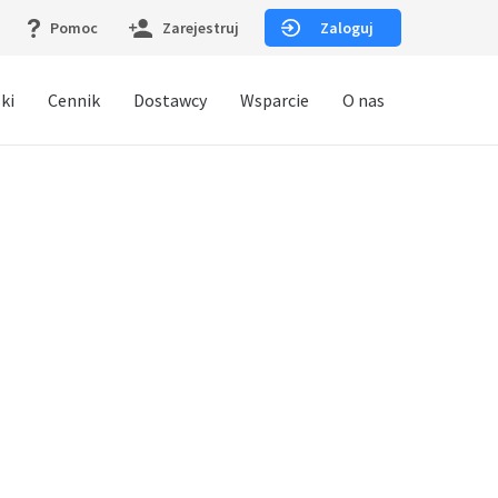
Pomoc
Zarejestruj
Zaloguj
ki
Cennik
Dostawcy
Wsparcie
O nas