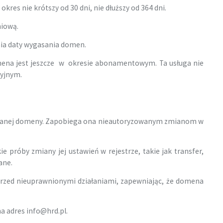
res nie krótszy od 30 dni, nie dłuższy od 364 dni.
niową.
ia daty wygasania domen.
ena jest jeszcze w okresie abonamentowym. Ta usługa nie
cyjnym.
ybranej domeny. Zapobiega ona nieautoryzowanym zmianom w
e próby zmiany jej ustawień w rejestrze, takie jak transfer,
ane.
rzed nieuprawnionymi działaniami, zapewniając, że domena
a adres info@hrd.pl.